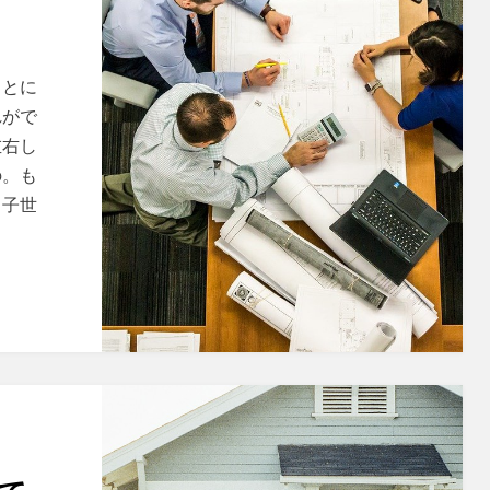
、とに
れがで
左右し
の。も
、子世