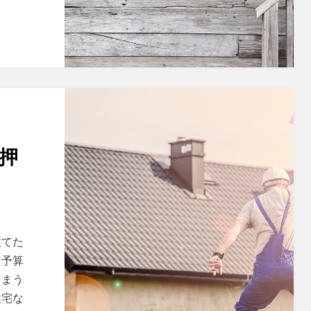
押
建てた
、予算
しまう
住宅な