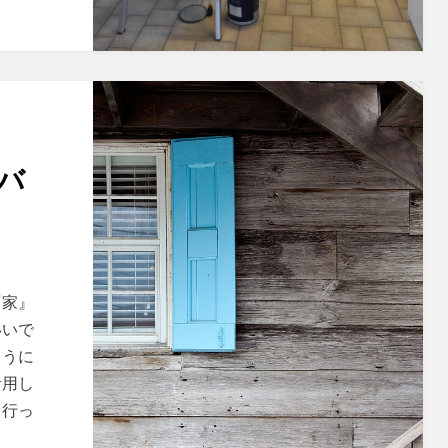
バ
『家』
いいで
ように
活用し
ト行っ