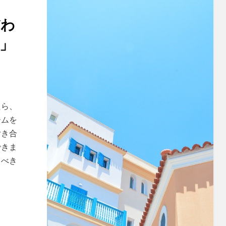
だわ
」
たら、
ームを
付き合
できま
るべき