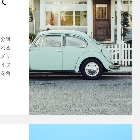
て
（分譲
われる
れメリ
ライフ
合を合