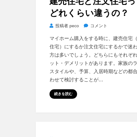
建売住宅と注文住宅っ
日:
に
どれくらい違うの？
建
投稿者
peco
コメント
売
マイホーム購入をする時に、建売住宅
住
住宅）にするか注文住宅にするかで迷
宅
方は多いでしょう。どちらにもそれぞ
と
ット・デメリットがあります。家族の
注
スタイルや、予算、入居時期などの都
文
住
わせて検討することが…
宅
続きを読む
っ
て
ど
れ
く
ら