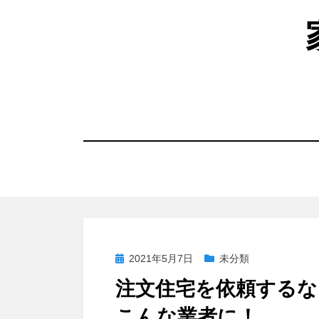
コ
ン
テ
ン
ツ
へ
移
動
す
る
投
2021年5月7日
未分類
稿
注文住宅を依頼するな
日:
こんな業者に！