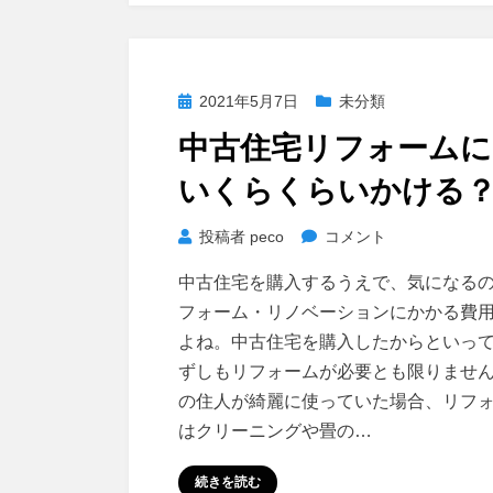
い
な
ら
投
2021年5月7日
未分類
「注
稿
文
中古住宅リフォームに
日:
住
いくらくらいかける
宅」
に
中
投稿者
peco
コメント
す
古
べ
中古住宅を購入するうえで、気になる
住
し！
フォーム・リノベーションにかかる費
宅
に
よね。中古住宅を購入したからといっ
リ
ずしもリフォームが必要とも限りませ
フ
の住人が綺麗に使っていた場合、リフ
ォ
ー
はクリーニングや畳の…
ム
続きを読む
に