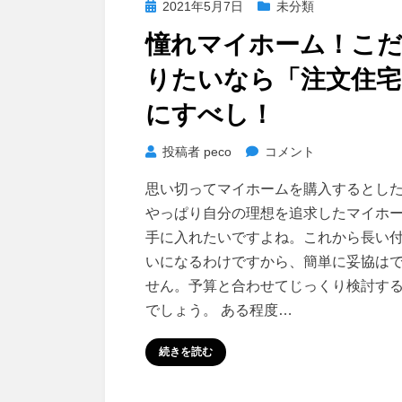
投
2021年5月7日
未分類
い
稿
違
憧れマイホーム！こ
日:
う
りたいなら「注文住宅
の？
に
にすべし！
憧
投稿者
peco
コメント
れ
思い切ってマイホームを購入するとし
マ
やっぱり自分の理想を追求したマイホ
イ
手に入れたいですよね。これから長い
ホ
いになるわけですから、簡単に妥協は
ー
せん。予算と合わせてじっくり検討す
ム！
こ
でしょう。 ある程度…
だ
続きを読む
わ
り
た