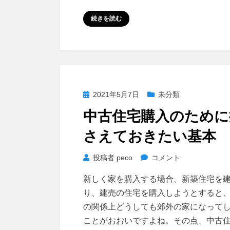
き
続きを読む
家
バ
ン
ク
っ
て
投
2021年5月7日
未分類
ど
稿
う
中古住宅購入のために
日:
な
さえておきたい基本
の？
に
中
投稿者
peco
コメント
古
新しく家を購入する場合、新築住宅を
住
り、建売の住宅を購入しようとすると
宅
の関係上どうしても郊外の家になって
購
ことがおおいですよね。その点、中古
入