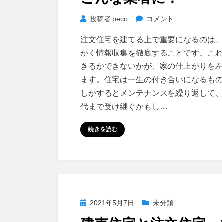
注
投稿者
peco
コメント
文
注文住宅を建てる上で重要になるのは
住
かく情報収集を徹底することです。こ
宅
きるかできないかが、家の仕上がりを
を
ます。住宅は一生の付き合いになるも
依
しかするとメンテナンスを繰り返して
頼
す
代まで受け継ぐかもし…
る
続きを読む
な
ら
こ
ん
な
業
投
2021年5月7日
未分類
者
稿
に！