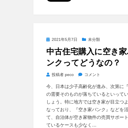
は
い
く
ら
く
投
2021年5月7日
未分類
ら
稿
い
中古住宅購入に空き家
日:
か
ンクってどうなの？
け
る？
中
投稿者
peco
コメント
に
古
今、日本は少子高齢化が進み、次第に
住
の需要そのものが落ちているといって
宅
しょう。特に地方では空き家が目立つ
購
なっており、『空き家バンク』などを
入
て、自治体が空き家物件の売買サポー
に
空
ているケースも少なく…