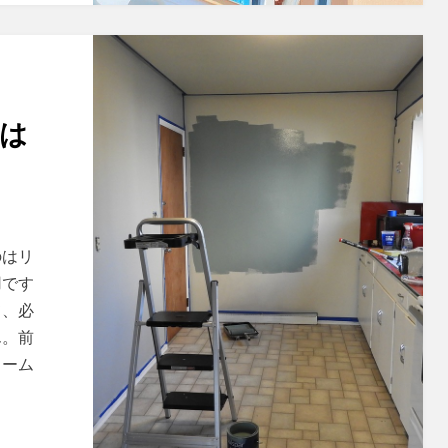
は
？
のはリ
用です
て、必
ん。前
ォーム